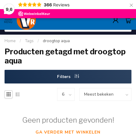
×
366
Reviews
deskundig advies
sinds 1948
ruim asso
9.6
9,6
0
MENU
Home
/
Tags
/
droogtop aqua
Producten getagd met droogtop
aqua
Filters
Geen producten gevonden!
GA VERDER MET WINKELEN