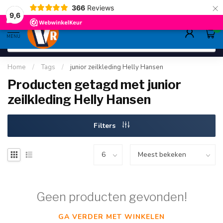
×
366
Reviews
deskundig advies
sinds 1948
ruim asso
9.6
9,6
0
MENU
Home
/
Tags
/
junior zeilkleding Helly Hansen
Producten getagd met junior
zeilkleding Helly Hansen
Filters
Geen producten gevonden!
GA VERDER MET WINKELEN