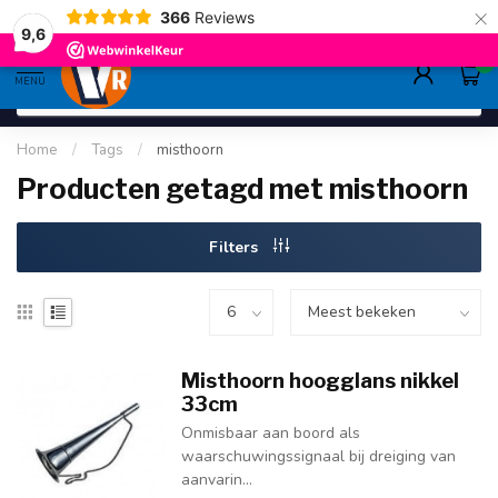
×
366
Reviews
gratis verzending
>80,-
9.6
9,6
0
MENU
Home
/
Tags
/
misthoorn
Producten getagd met misthoorn
Filters
Misthoorn hoogglans nikkel
33cm
Onmisbaar aan boord als
waarschuwingssignaal bij dreiging van
aanvarin...