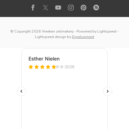
© Copyright 2026 Vreeken zeilmakerij
- Powered by
Lightspeed
-
Lightspeed design
by
Dyvelopment