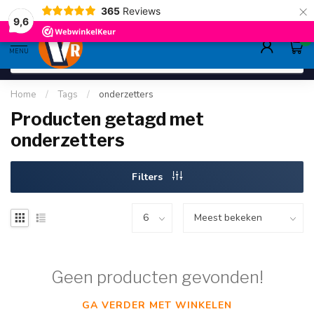
×
365
Reviews
gratis verzending
>80,-
9.6
9,6
0
MENU
Home
/
Tags
/
onderzetters
Producten getagd met
onderzetters
Filters
Geen producten gevonden!
GA VERDER MET WINKELEN