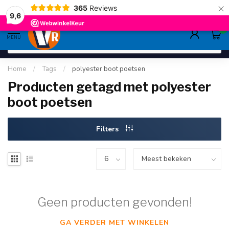
×
365
Reviews
gratis verzending
>80,-
9.6
9,6
0
MENU
Home
/
Tags
/
polyester boot poetsen
Producten getagd met polyester
boot poetsen
Filters
Geen producten gevonden!
GA VERDER MET WINKELEN