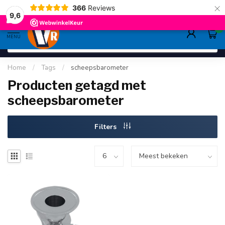
×
366
Reviews
gratis verzending
>80,-
9.6
9,6
0
MENU
Home
/
Tags
/
scheepsbarometer
Producten getagd met
scheepsbarometer
Filters