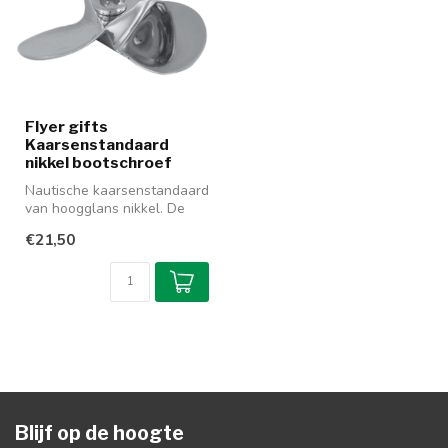
Flyer gifts
Kaarsenstandaard
nikkel bootschroef
Nautische kaarsenstandaard
van hoogglans nikkel. De
zware voet van de
€21,50
kaarsenhou...
Blijf op de hoogte