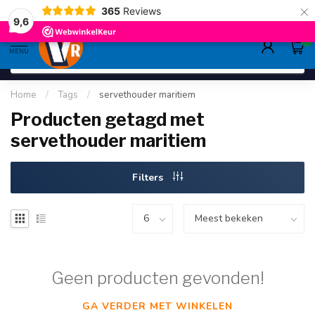
×
365
Reviews
gratis verzending
>80,-
9.6
9,6
0
MENU
Home
/
Tags
/
servethouder maritiem
Producten getagd met
servethouder maritiem
Filters
Geen producten gevonden!
GA VERDER MET WINKELEN