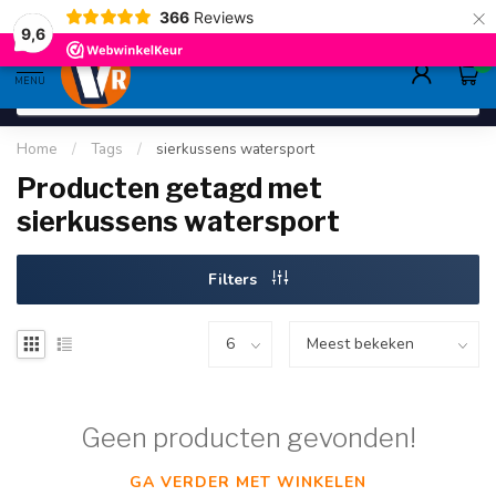
×
366
Reviews
gratis verzending
>80,-
9.6
9,6
0
MENU
Home
/
Tags
/
sierkussens watersport
Producten getagd met
sierkussens watersport
Filters
Geen producten gevonden!
GA VERDER MET WINKELEN