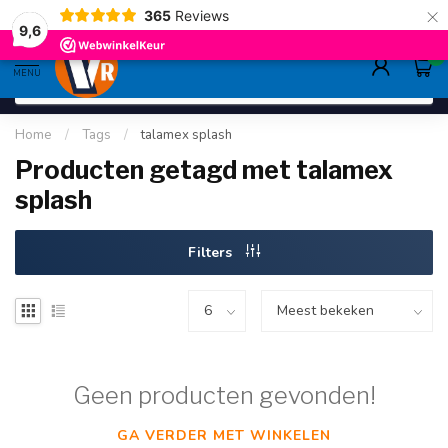
×
365
Reviews
deskundig advies
sinds 1948
ruim asso
9.6
9,6
0
MENU
Home
/
Tags
/
talamex splash
Producten getagd met talamex
splash
Filters
Geen producten gevonden!
GA VERDER MET WINKELEN