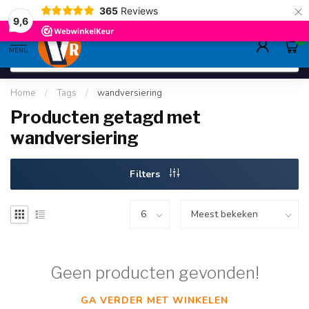
×
365
Reviews
gratis verzending
>80,-
9.6
9,6
0
MENU
Home
/
Tags
/
wandversiering
Producten getagd met
wandversiering
Filters
Geen producten gevonden!
GA VERDER MET WINKELEN