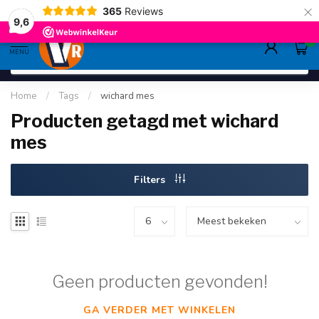
×
365
Reviews
gratis verzending
>80,-
9.6
9,6
0
MENU
Home
/
Tags
/
wichard mes
Producten getagd met wichard
mes
Filters
Geen producten gevonden!
GA VERDER MET WINKELEN