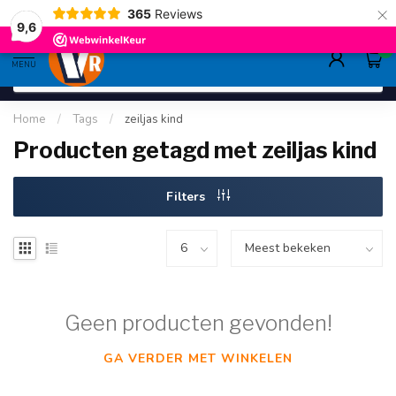
×
365
Reviews
gratis verzending
>80,-
9.6
9,6
0
MENU
Home
/
Tags
/
zeiljas kind
Producten getagd met zeiljas kind
Filters
Geen producten gevonden!
GA VERDER MET WINKELEN