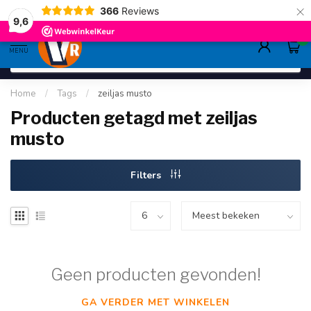
×
366
Reviews
gratis verzending
>80,-
9.6
9,6
0
MENU
Home
/
Tags
/
zeiljas musto
Producten getagd met zeiljas
musto
Filters
Geen producten gevonden!
GA VERDER MET WINKELEN