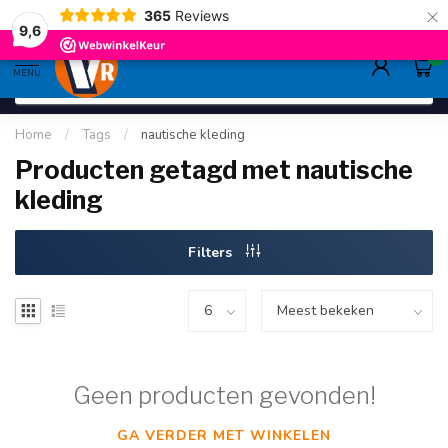
×
365
Reviews
gratis verzending
>80,-
9.6
9,6
0
MENU
Home
/
Tags
/
nautische kleding
Producten getagd met nautische
kleding
Filters
Geen producten gevonden!
GA VERDER MET WINKELEN