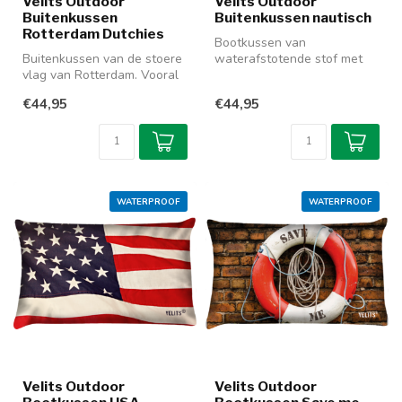
Velits Outdoor
Velits Outdoor
Buitenkussen
Buitenkussen nautisch
Rotterdam Dutchies
Bootkussen van
Buitenkussen van de stoere
waterafstotende stof met
vlag van Rotterdam. Vooral
een full colour print van les
de outdoor versie is zeer ...
Voiles de ...
€44,95
€44,95
WATERPROOF
WATERPROOF
Velits Outdoor
Velits Outdoor