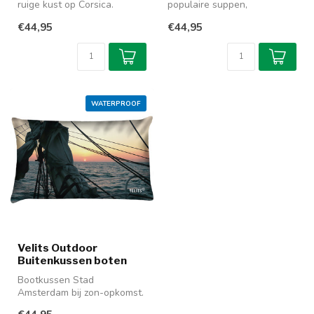
ruige kust op Corsica.
populaire suppen,
Gemaakt van
lichtgewicht en verkleurd
€44,95
€44,95
waterafstotende st...
niet. Zorgt voo...
WATERPROOF
Velits Outdoor
Buitenkussen boten
Bootkussen Stad
Amsterdam bij zon-opkomst.
Sfeervol kussen,