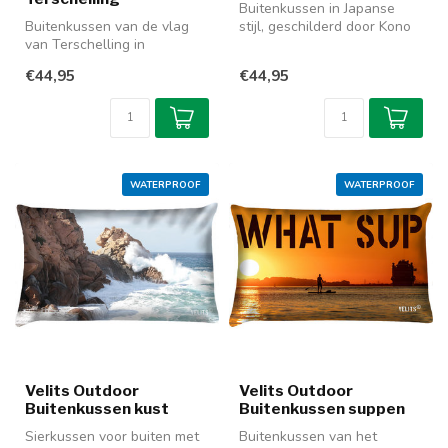
Buitenkussen in Japanse
Buitenkussen van de vlag
stijl, geschilderd door Kono
van Terschelling in
Bairei. Dit sierkussen met ...
waterafstotende en
€44,95
€44,95
kleurechte outdo...
WATERPROOF
WATERPROOF
Velits Outdoor
Velits Outdoor
Buitenkussen kust
Buitenkussen suppen
Sierkussen voor buiten met
Buitenkussen van het