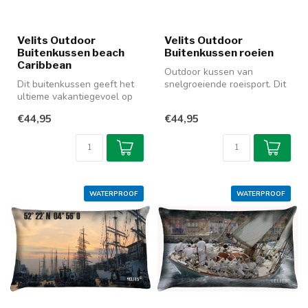
Velits Outdoor
Velits Outdoor
Buitenkussen beach
Buitenkussen roeien
Caribbean
Outdoor kussen van
Dit buitenkussen geeft het
snelgroeiende roeisport. Dit
ultieme vakantiegevoel op
waterafstotende kussen
uw boot of terras. Kleurrij...
zorgt oo...
€44,95
€44,95
WATERPROOF
WATERPROOF