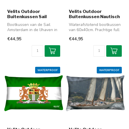
Velits Outdoor
Velits Outdoor
Buitenkussen Sail
Buitenkussen Nautisch
Bootkussen van de Sail
Waterafstotend bootkussen
Amsterdam in de IJhaven in
van 60x40cm. Prachtige full
de avond. Dit lichtgewicht
colour bedrukking die aan...
€44,95
€44,95
kus...
WATERPROOF
WATERPROOF