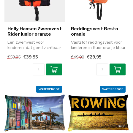
Helly Hansen Zwemvest
Reddingsvest Besto
Rider junior orange
oranje
Een zwemvest voor
Vaststof reddingsvest voor
kinderen, dat goed zichtbaar
kinderen in fluor oranje kleur
is en heel comfortabel om te
met een kraag. We hebb...
€39,95
€29,95
€59,95
€49,00
drag...
WATERPROOF
WATERPROOF