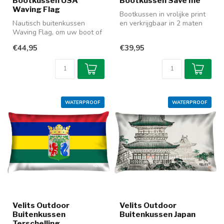
Bootkussen USA
Bootkussen Save me
Waving Flag
Bootkussen in vrolijke print
Nautisch buitenkussen
en verkrijgbaar in 2 maten
Waving Flag, om uw boot of
en 3 materialen. De outd...
terras op te vrolijken. Te
€44,95
€39,95
koop...
WATERPROOF
WATERPROOF
Velits Outdoor
Velits Outdoor
Buitenkussen
Buitenkussen Japan
Terschelling