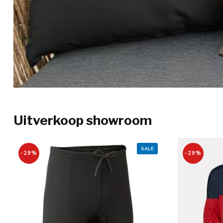
Uitverkoop showroom
SALE
-29%
-29%