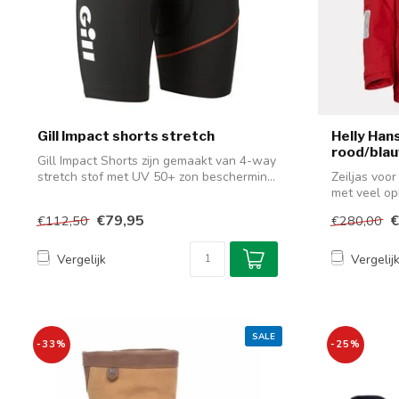
Gill Impact shorts stretch
Helly Hans
rood/bla
Gill Impact Shorts zijn gemaakt van 4-way
stretch stof met UV 50+ zon beschermin...
Zeiljas voo
met veel o
manchett...
€79,95
€
€112,50
€280,00
Vergelijk
Vergelij
SALE
-33%
-25%