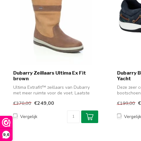
Dubarry Zeillaars Ultima Ex Fit
Dubarry 
brown
Yacht
Ultima Extrafit™ zeillaars van Dubarry
Deze zeer c
met meer ruimte voor de voet. Laatste
bootschoene
pa...
watersporter
€249,00
€
€370,00
€199,00
Vergelijk
Vergelij
9,6