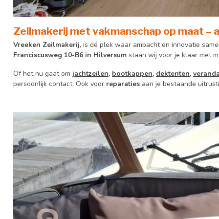
Zeilmakerij met vakmanschap op maat – al
Vreeken Zeilmakerij
, is dé plek waar ambacht en innovatie same
Franciscusweg 10-B6 in Hilversum
staan wij voor je klaar met 
Of het nu gaat om
jachtzeilen
,
bootkappen
,
dektenten
,
verand
persoonlijk contact. Ook voor
reparaties
aan je bestaande uitrusti