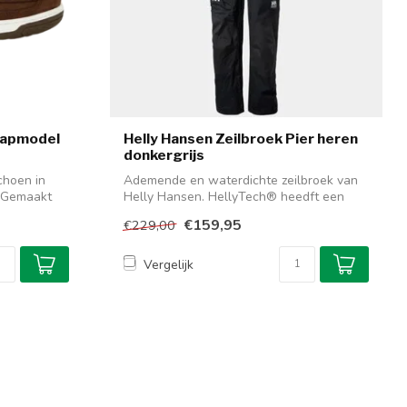
tapmodel
Helly Hansen Zeilbroek Pier heren
donkergrijs
choen in
Ademende en waterdichte zeilbroek van
. Gemaakt
Helly Hansen. HellyTech® heedft een
perfec...
€159,95
€229,00
Vergelijk