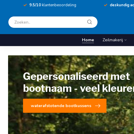
9.5/10
klantenbeoordeling
deskundig ad
Home
Zeilmakerij
Gepersonaliseerd met
bootnaam - veel kleure
waterafstotende bootkussens