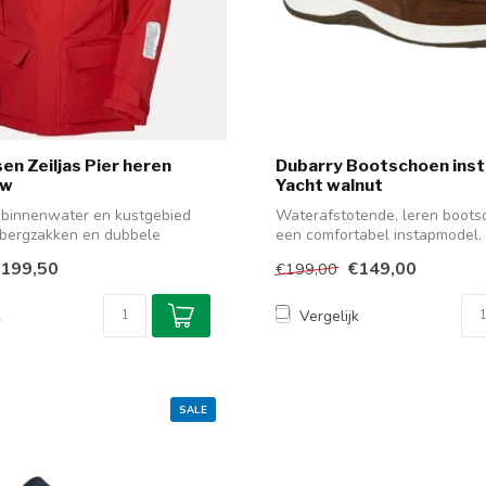
en Zeiljas Pier heren
Dubarry Bootschoen ins
uw
Yacht walnut
r binnenwater en kustgebied
Waterafstotende, leren boots
pbergzakken en dubbele
een comfortabel instapmodel
van Dr...
199,50
€149,00
€199,00
k
Vergelijk
SALE