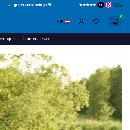
gratis verzending
>80,-
9.6
0
EUR
erkoop
Klantenservice