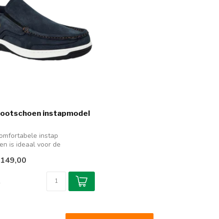
Bootschoen instapmodel
omfortabele instap
n is ideaal voor de
. Dit h...
149,00
k