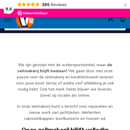
×
365
Reviews
deskundig advies
sinds 1948
ruim asso
9.6
9,6
0
MENU
We zijn gestopt met de watersportwinkel, maar
de
zeilmakerij blijft bestaan!
We gaan door met onze
passie voor de zeilmakerij en kwaliteitswerk leveren
voor jouw boot, terras of welke stof afdekking je ook
nodig hebt. Ook het merk Velits blijven we leveren,
zowel op locatie als online.
In onze zeilmakerij kunt u terecht voor reparaties en
nieuw werk van jachtzeilen, dektenten,
cabrioletkappen, bootkussens en hoezen ed.
Onze zeilmakerij blijft volledig