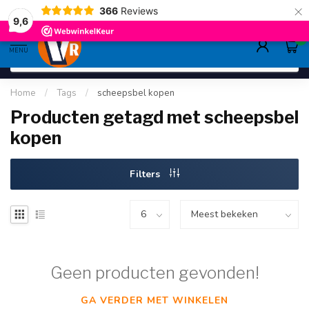
×
366
Reviews
gratis verzending
>80,-
9.6
9,6
0
MENU
Home
/
Tags
/
scheepsbel kopen
Producten getagd met scheepsbel
kopen
Filters
Geen producten gevonden!
GA VERDER MET WINKELEN