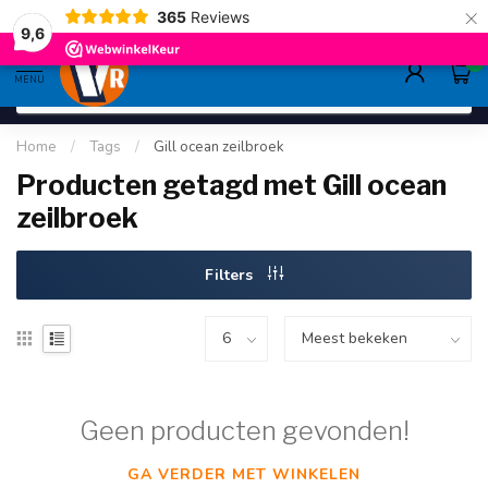
×
365
Reviews
deskundig advies
sinds 1948
ruim asso
9.6
9,6
0
MENU
Home
/
Tags
/
Gill ocean zeilbroek
Producten getagd met Gill ocean
zeilbroek
Filters
Geen producten gevonden!
GA VERDER MET WINKELEN