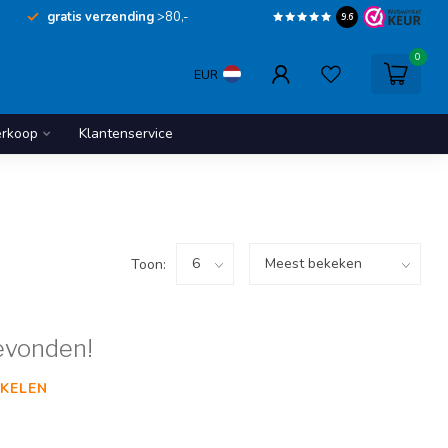
gratis verzending
>80,-
9.6
0
EUR
erkoop
Klantenservice
Toon:
evonden!
KELEN