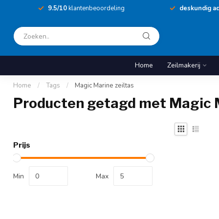
9.5/10
klantenbeoordeling
deskundig ad
Home
Zeilmakerij
Home
/
Tags
/
Magic Marine zeiltas
Producten getagd met Magic M
Prijs
Min
Max