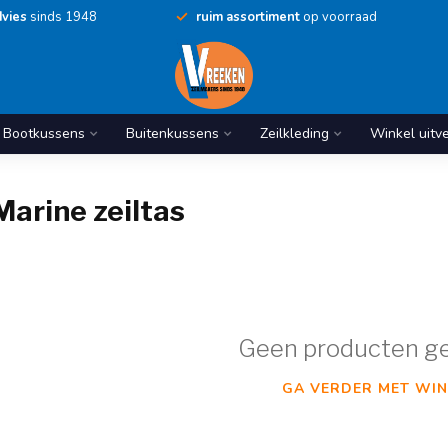
vies
sinds 1948
ruim assortiment
op voorraad
Bootkussens
Buitenkussens
Zeilkleding
Winkel uitv
arine zeiltas
Geen producten g
GA VERDER MET WIN