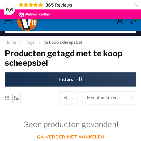
×
365
Reviews
gratis verzending
>80,-
9.6
9,6
0
MENU
Home
/
Tags
/
te koop scheepsbel
Producten getagd met te koop
scheepsbel
Filters
Geen producten gevonden!
GA VERDER MET WINKELEN