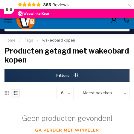
×
365
Reviews
gratis verzending
>80,-
9.6
9,6
0
MENU
Home
/
Tags
/
wakeobard kopen
Producten getagd met wakeobard
kopen
Filters
Geen producten gevonden!
GA VERDER MET WINKELEN