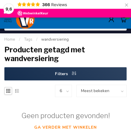
×
366
Reviews
deskundig advies
sinds 1948
ruim asso
9.6
9,6
0
MENU
Home
/
Tags
/
wandversiering
Producten getagd met
wandversiering
Filters
Geen producten gevonden!
GA VERDER MET WINKELEN