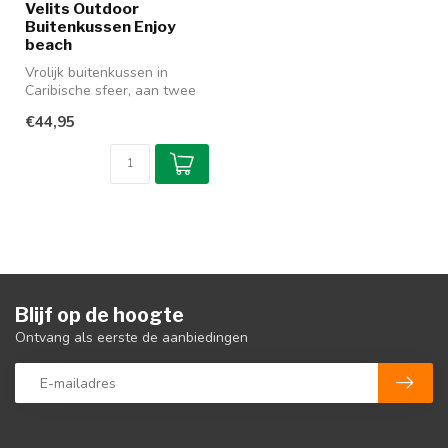
Velits Outdoor
Buitenkussen Enjoy
beach
Vrolijk buitenkussen in
Caribische sfeer, aan twee
kanten bruikbaar. Onderdeel
€44,95
...
Blijf op de hoogte
Ontvang als eerste de aanbiedingen