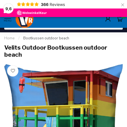
×
366
Reviews
gratis verzending
>80,-
9.6
9,6
0
MENU
Home
/
Bootkussen outdoor beach
Velits Outdoor Bootkussen outdoor
beach