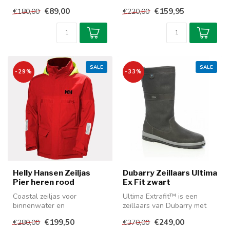
bootschoen en de
Waterdicht en ademend
€89,00
€159,95
€180,00
€220,00
eigenschappen van ee...
Helly...
SALE
SALE
-29%
-33%
Helly Hansen Zeiljas
Dubarry Zeillaars Ultima
Pier heren rood
Ex Fit zwart
Coastal zeiljas voor
Ultima Extrafit™ is een
binnenwater en
zeillaars van Dubarry met
kustgebieden. Volledige
meer ruimte voor de voet en
€199,50
€249,00
€280,00
€370,00
bescherming tegen re...
is...