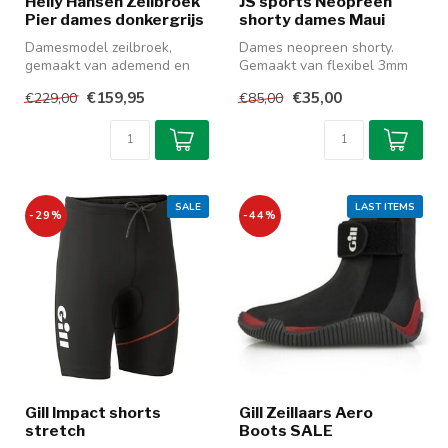
Helly Hansen Zeilbroek
JS sports Neopreen
Pier dames donkergrijs
shorty dames Maui
Damesmodel zeilbroek,
Dames neopreen shorty.
gemaakt van ademend en
Gemaakt van flexibel 3mm
waterdicht 2-laags
met 2mm neopreen.
€159,95
€35,00
€229,00
€85,00
HellyTech®. Perf...
Ritssluiting ...
SALE
LAST ITEMS
-29%
-44%
Gill Impact shorts
Gill Zeillaars Aero
stretch
Boots SALE