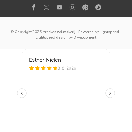
© Copyright 2026 Vreeken zeilmakerij
- Powered by
Lightspeed
-
Lightspeed design
by
Dyvelopment