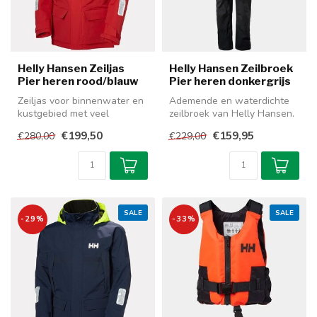
Helly Hansen Zeiljas
Helly Hansen Zeilbroek
Pier heren rood/blauw
Pier heren donkergrijs
Zeiljas voor binnenwater en
Ademende en waterdichte
kustgebied met veel
zeilbroek van Helly Hansen.
opbergzakken en dubbele
HellyTech® heedft een
€199,50
€159,95
€280,00
€229,00
manchett...
perfec...
SALE
SALE
-29%
-33%