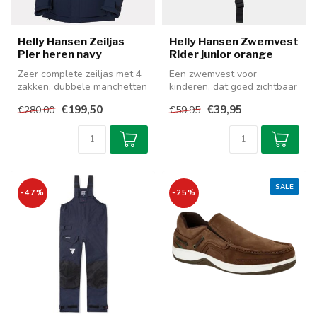
Helly Hansen Zeiljas
Helly Hansen Zwemvest
Pier heren navy
Rider junior orange
Zeer complete zeiljas met 4
Een zwemvest voor
zakken, dubbele manchetten
kinderen, dat goed zichtbaar
en high-vis, verstelbare...
is en heel comfortabel om te
€199,50
€39,95
€280,00
€59,95
drag...
SALE
-47%
-25%