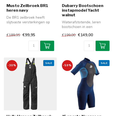
Musto Zeilbroek BR1
Dubarry Bootschoen
heren navy
instapmodel Yacht
walnut
De BR1 zeilbroek heeft
slijtvaste versterkingen op
Waterafstotende, leren
de knieën en het zitvlak en
bootschoen in een
e...
comfortabel instapmodel.
€99,95
€149,00
€189,95
€199,00
Gemaakt van Dr...
SALE
SALE
-30%
-59%