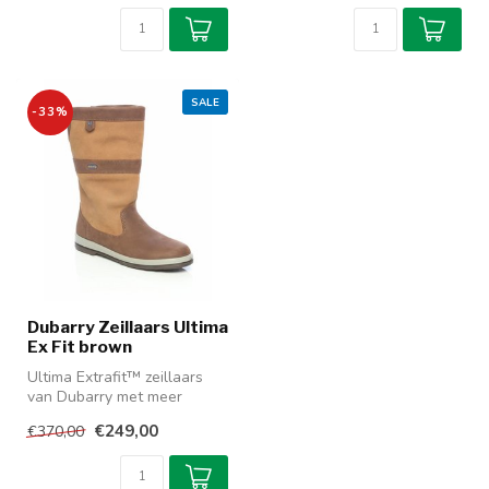
SALE
-33%
Dubarry Zeillaars Ultima
Ex Fit brown
Ultima Extrafit™ zeillaars
van Dubarry met meer
ruimte voor de voet. Laatste
€249,00
€370,00
pa...