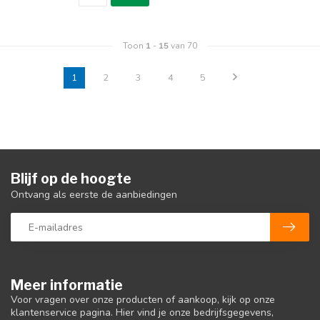
Toon
1
-
15
van 70
1
2
3
4
5
Blijf op de hoogte
Ontvang als eerste de aanbiedingen
Meer informatie
Voor vragen over onze producten of aankoop, kijk op onze
klantenservice pagina. Hier vind je onze bedrijfsgegevens,