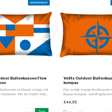
WATERPROOF
tdoor Buitenkussen Flow
Velits Outdoor Buitenku
oon
kompas
itenkussen in blauw oranje wit
Een vrolijk oranje bootkussen
 motieven. Mix en match met...
blauw kompas. wordt gelever
binne...
€44,95