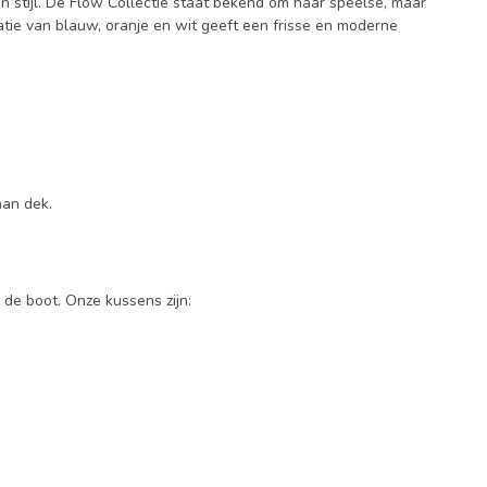
 stijl. De Flow Collectie staat bekend om haar speelse, maar
natie van blauw, oranje en wit geeft een frisse en moderne
aan dek.
 de boot. Onze kussens zijn: