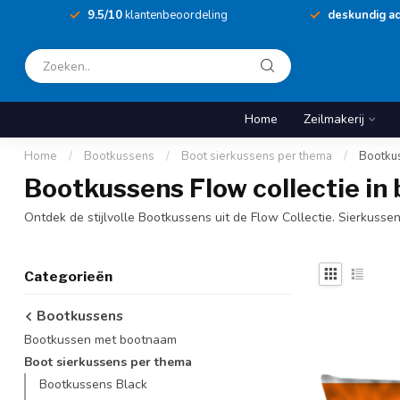
9.5/10
klantenbeoordeling
deskundig ad
Home
Zeilmakerij
Home
/
Bootkussens
/
Boot sierkussens per thema
/
Bootku
Bootkussens Flow collectie in 
Ontdek de stijlvolle Bootkussens uit de Flow Collectie. Sierkussen
Categorieën
Bootkussens
Bootkussen met bootnaam
Boot sierkussens per thema
Bootkussens Black