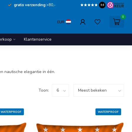
gratis verzending
>80,-
9.6
0
EUR
erkoop
Klantenservice
en nautische elegantie in één.
Toon:
WATERPROOF
WATERPROOF