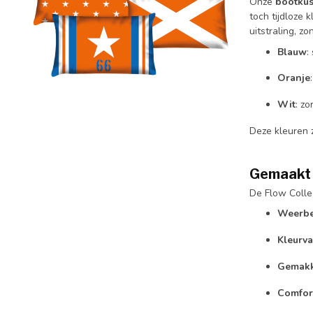
Onze
bootku
toch tijdloze 
uitstraling, z
Blauw
:
Oranje
Wit
: zo
Deze kleuren 
Gemaakt 
De Flow Colle
Weerbe
Kleurva
Gemakke
Comfor