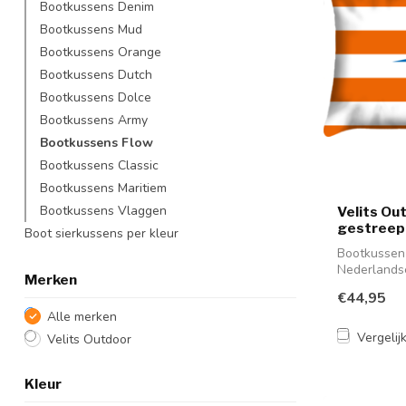
Bootkussens Denim
Bootkussens Mud
Bootkussens Orange
Bootkussens Dutch
Bootkussens Dolce
Bootkussens Army
Bootkussens Flow
Bootkussens Classic
Bootkussens Maritiem
Bootkussens Vlaggen
Velits Ou
gestreep
Boot sierkussens per kleur
Bootkussen 
Nederlandse
Merken
vro...
€44,95
Alle merken
Vergelij
Velits Outdoor
Kleur