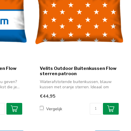
en Flow
Velits Outdoor Buitenkussen Flow
sterren patroon
au geven?
Waterafstotende buitenkussen, blauw
st die je...
kussen met oranje sterren. Ideaal om
buiten...
€44,95
Vergelijk