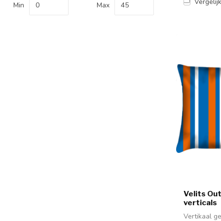
Vergelij
Min
Max
Velits Ou
verticals
Vertikaal g