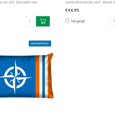
je en wit. Gemaakt van
waterafstotende stof. Ideaal 
gebrui...
€44,95
k
Vergelijk
WATERPROOF