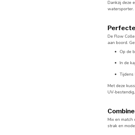
Dankzij deze 
watersporter.
Perfecte
De Flow Collec
aan boord. Geb
Op de b
In de ka
Tijdens
Met deze kusse
UV-bestendig,
Combinee
Mix en match 
strak en mode