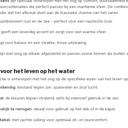
ssens
zijn speciaal ontworpen met het oog op comfort, duurzaamheid en
kleurcombinaties die perfect passen bij een maritieme sfeer. De combi
onder dat het afbreuk doet aan de klassieke charme van het varen.
 symboliseert rust en de zee – perfect voor een nautische look.
: geeft een levendig accent en zorgt voor een warme sfeer.
rgt voor balans en een strakke, frisse uitstraling.
zijn met zorg op elkaar afgestemd en passen zowel binnen als buiten 
voor het leven op het water
ctie is ontworpen met het oog op de specifieke eisen van het leven op
stendig
: bestand tegen zon, spatwater en zout lucht.
st
: de kleuren blijven stralend, zelfs bij intensief gebruik in de zon.
lijk te reinigen
: ideaal voor gebruik op het dek of in de kajuit.
tabel
: met zachte vulling voor optimaal zit- en leuncomfort.