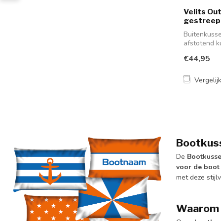
Velits Ou
gestreep
Buitenkusse
afstotend 
Go...
€44,95
Vergelij
Bootkuss
De
Bootkusse
voor de boot
met deze stijl
Waarom k