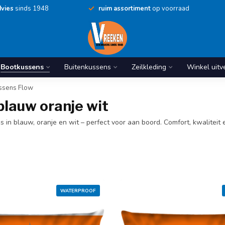
vies
sinds 1948
ruim assortiment
op voorraad
Bootkussens
Buitenkussens
Zeilkleding
Winkel uitv
ssens Flow
blauw oranje wit
s in blauw, oranje en wit – perfect voor aan boord. Comfort, kwaliteit 
WATERPROOF