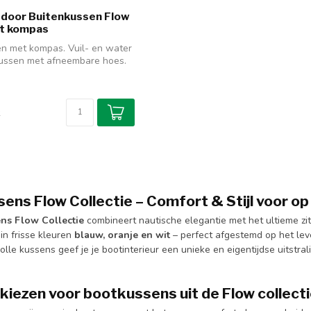
tdoor Buitenkussen Flow
t kompas
n met kompas. Vuil- en water
kussen met afneembare hoes.
k
ens Flow Collectie – Comfort & Stijl voor o
ns Flow Collectie
combineert nautische elegantie met het ultieme zi
in frisse kleuren
blauw, oranje en wit
– perfect afgestemd op het leve
volle kussens geef je je bootinterieur een unieke en eigentijdse uitstral
iezen voor bootkussens uit de Flow collect