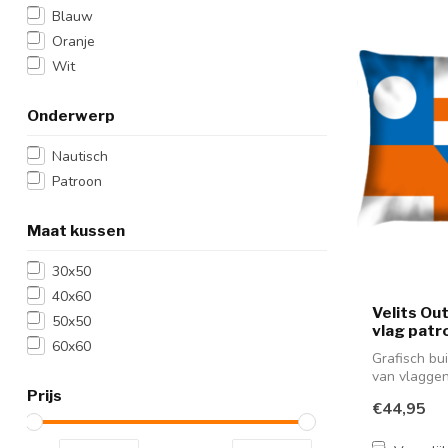
Blauw
Oranje
Wit
Onderwerp
Nautisch
Patroon
Maat kussen
30x50
40x60
Velits Ou
50x50
vlag patr
60x60
Grafisch bu
van vlaggen
Prijs
€44,95