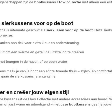
eigenschappen zijn de
bootkussens Flow collectie
niet alleen een es
 sierkussens voor op de boot
tie is uitermate geschikt als
sierkussen voor op de boot
. Deze sier
ruik ze:
anken aan dek voor extra kleur en ondersteuning
juit om een warme en gezellige uitstraling te creëren
 het loungen in de haven of op open water
ns maak je van je boot een echte tweede thuis – stijlvol én comfortab
 gaan de sierkussens jarenlang me.
r en creëer jouw eigen stijl
de kussens uit de Flow Collectie met andere accessoires aan boord.
rn of juist warm en uitnodigend – met deze
bootkussens
geef je jouw 