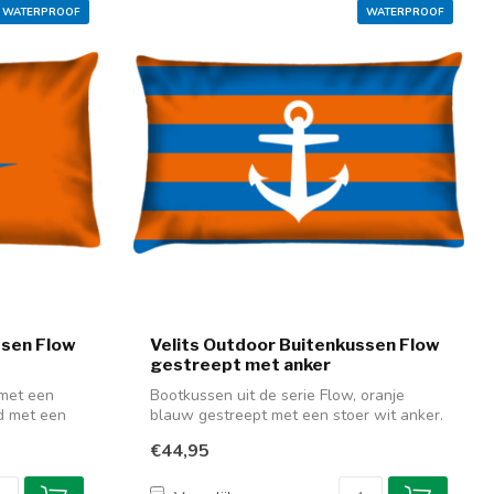
WATERPROOF
WATERPROOF
ssen Flow
Velits Outdoor Buitenkussen Flow
gestreept met anker
 met een
Bootkussen uit de serie Flow, oranje
d met een
blauw gestreept met een stoer wit anker.
Di...
€44,95