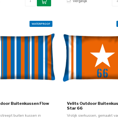
k
Vergelijk
WATERPROOF
tdoor Buitenkussen Flow
Velits Outdoor Buitenku
Star 66
estreept buiten kussen in
Vrolijk sierkussen, gemaakt va