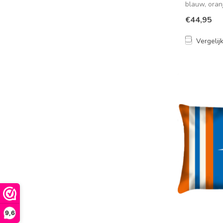
blauw, oran
soepele, ...
€44,95
Vergelij
9,6