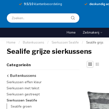
9.5/10
klantenbeoordeling
deskundig ad
Home
Zeilmakerij
Home
/
Buitenkussens
/
Sierkussen Sealife
/
Sealife grijs
Sealife grijze sierkussens
Categorieën
Buitenkussens
Sierkussen effen kleur
Sierkussen met tekst
Sierkussen gestreept
Sierkussen Sealife
Sealife groen