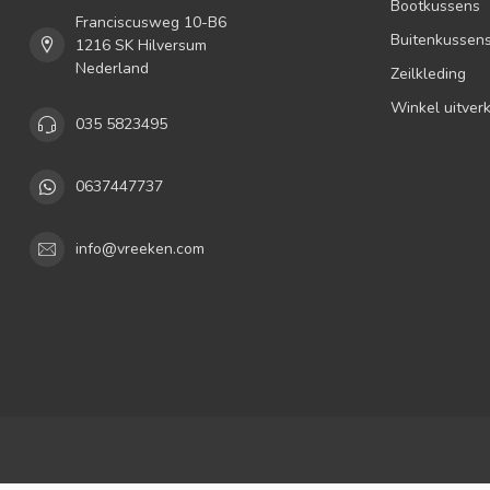
Bootkussens
Franciscusweg 10-B6
Buitenkussen
1216 SK Hilversum
Nederland
Zeilkleding
Winkel uitver
035 5823495
0637447737
info@vreeken.com