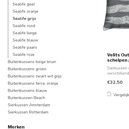
Sealife geel
Sealife oranje
Sealife grijs
Sealife rood
Sealife beige
Sealife blauw
Sealife paars
Sealife roze
Velits Ou
schelpen 
Buitenkussens beige bruin
Sierkussen 
Buitenkussens groen
verschillend
Buitenkussens zwart wit grijs
so...
€32,50
Buitenkussens terra, oranje
Buitenkussens blauw
Vergelij
Buitenkussen Beach
Sierkussen Amsterdam
Sierkussen Rotterdam
Merken