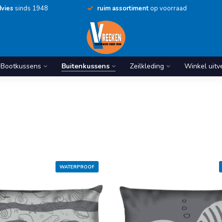
vies
sinds 1948
ruim assortiment
op voorraad
Bootkussens
Buitenkussens
Zeilkleding
Winkel uitv
WATERPROOF