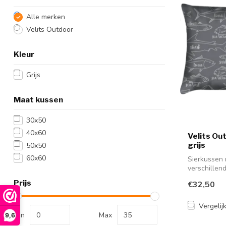
Alle merken
Velits Outdoor
Kleur
Grijs
Maat kussen
30x50
40x60
Velits Ou
grijs
50x50
60x60
Sierkussen 
verschillen
soep...
Prijs
€32,50
Vergelij
Min
Max
9,6