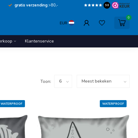
gratis verzending
>80,-
9.6
0
EUR
erkoop
Klantenservice
Toon:
WATERPROOF
WATERPROOF