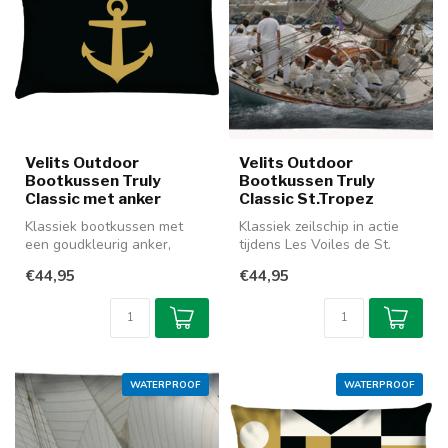
Velits Outdoor
Velits Outdoor
Bootkussen Truly
Bootkussen Truly
Classic met anker
Classic St.Tropez
Klassiek bootkussen met
Klassiek zeilschip in actie
een goudkleurig anker,
tijdens Les Voiles de St.
keuze uit hoofdkleur
Tropez. Mooi bootkussen d...
€44,95
€44,95
donkerblauw...
WATERPROOF
WATERPROOF