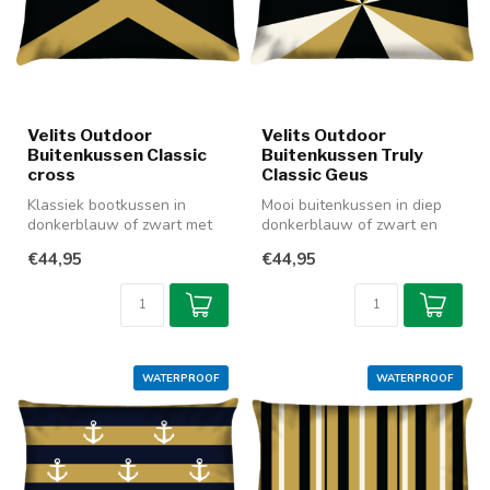
Velits Outdoor
Velits Outdoor
Buitenkussen Classic
Buitenkussen Truly
cross
Classic Geus
Klassiek bootkussen in
Mooi buitenkussen in diep
donkerblauw of zwart met
donkerblauw of zwart en
een goudkleurig kruis. Ideaal
goudkleur. Model Geus is iis
€44,95
€44,95
vo...
p...
WATERPROOF
WATERPROOF