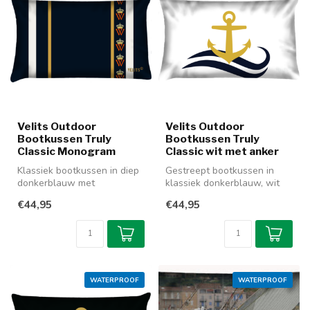
Velits Outdoor
Velits Outdoor
Bootkussen Truly
Bootkussen Truly
Classic Monogram
Classic wit met anker
Klassiek bootkussen in diep
Gestreept bootkussen in
donkerblauw met
klassiek donkerblauw, wit
goudkleurige accenten.
en goud. Dit kussen is net
€44,95
€44,95
Prachtig te c...
als...
WATERPROOF
WATERPROOF