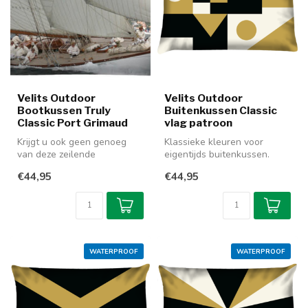
Velits Outdoor
Velits Outdoor
Bootkussen Truly
Buitenkussen Classic
Classic Port Grimaud
vlag patroon
Krijgt u ook geen genoeg
Klassieke kleuren voor
van deze zeilende
eigentijds buitenkussen.
klassiekers? Begin met dit
Donkerblauw of zwart met
€44,95
€44,95
bootkussen...
goudkle...
WATERPROOF
WATERPROOF