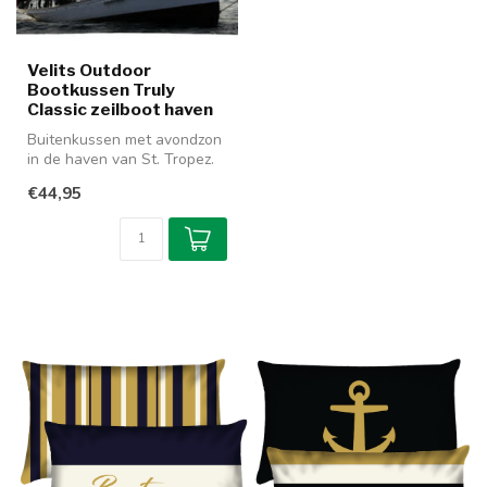
Velits Outdoor
Bootkussen Truly
Classic zeilboot haven
Buitenkussen met avondzon
in de haven van St. Tropez.
Aan 2 kanten bruikbaar,
€44,95
mo...