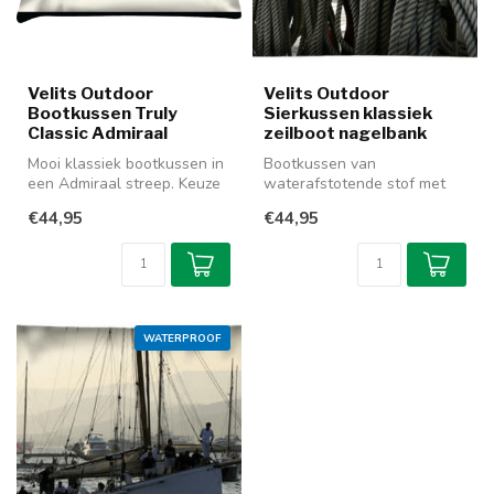
Velits Outdoor
Velits Outdoor
Bootkussen Truly
Sierkussen klassiek
Classic Admiraal
zeilboot nagelbank
Mooi klassiek bootkussen in
Bootkussen van
een Admiraal streep. Keuze
waterafstotende stof met
uit hoofdkleur donkerblau...
een print van de klassieke
€44,95
€44,95
zeilboot Stad...
WATERPROOF