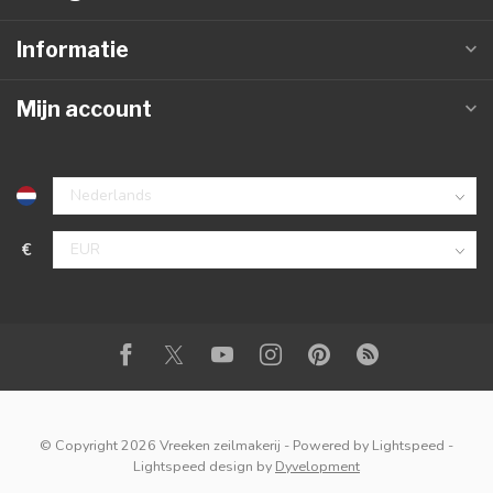
Informatie
Mijn account
€
© Copyright 2026 Vreeken zeilmakerij
- Powered by
Lightspeed
-
Lightspeed design
by
Dyvelopment