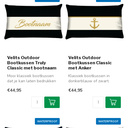
Velits Outdoor
Velits Outdoor
Bootkussen Truly
Bootkussen Classic
Classic met bootnaam
met Anker
Mooi klassiek bootkussen
Klassiek bootkussen in
dat je kan laten bedrukken
donkerblauw of zwart.
met de naam van je boot of
Bedrukt met een 'goud'-
€44,95
€44,95
e...
kleurig ank...
WATERPROOF
WATERPROOF