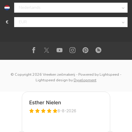
€
© Copyright 2026 Vreeken zeilmakerij
- Powered by
Lightspeed
-
Lightspeed design
by
Dyvelopment