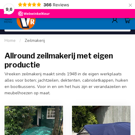
×
366
Reviews
deskundig advies
sinds 1948
ruim asso
9.6
9,6
0
MENU
Home
/
Zeilmakerij
Allround zeilmakerij met eigen
productie
Vreeken zeilmakerij maakt sinds 1948 in de eigen werkplaats
alles voor boten; jachtzeilen, dektenten, cabrioletkappen, huiken
en bootkussens. Voor in en om het huis zijn er verandazeilen en
meubelhoezen op maat.