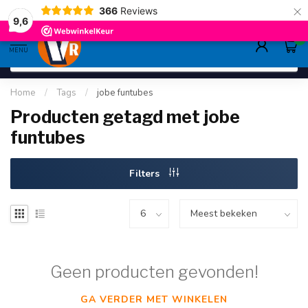
×
366
Reviews
gratis verzending
>80,-
9.6
9,6
0
MENU
Home
/
Tags
/
jobe funtubes
Producten getagd met jobe
funtubes
Filters
Geen producten gevonden!
GA VERDER MET WINKELEN