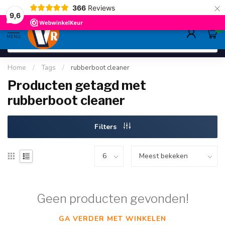
×
366
Reviews
deskundig advies
sinds 1948
ruim asso
9.6
9,6
0
MENU
Home
/
Tags
/
rubberboot cleaner
Producten getagd met
rubberboot cleaner
Filters
Geen producten gevonden!
GA VERDER MET WINKELEN