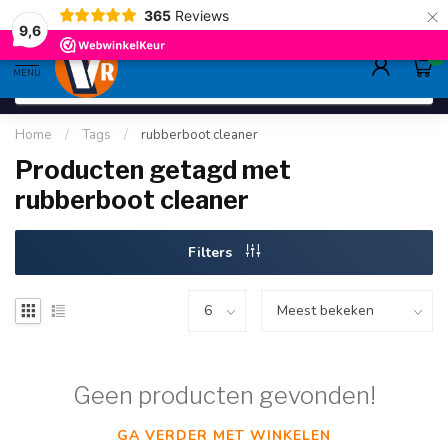
×
365
Reviews
gratis verzending
>80,-
9.6
9,6
0
MENU
Home
/
Tags
/
rubberboot cleaner
Producten getagd met
rubberboot cleaner
Filters
Geen producten gevonden!
GA VERDER MET WINKELEN