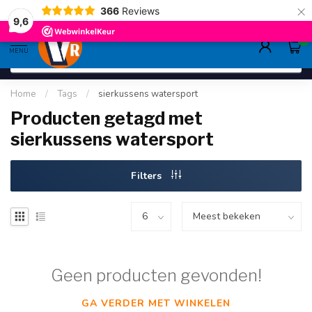
×
366
Reviews
deskundig advies
sinds 1948
ruim asso
9.6
9,6
0
MENU
Home
/
Tags
/
sierkussens watersport
Producten getagd met
sierkussens watersport
Filters
Geen producten gevonden!
GA VERDER MET WINKELEN