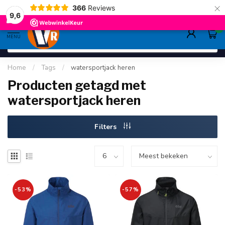
×
366
Reviews
gratis verzending
>80,-
9.6
9,6
0
MENU
Home
/
Tags
/
watersportjack heren
Producten getagd met
watersportjack heren
Filters
-53%
-57%