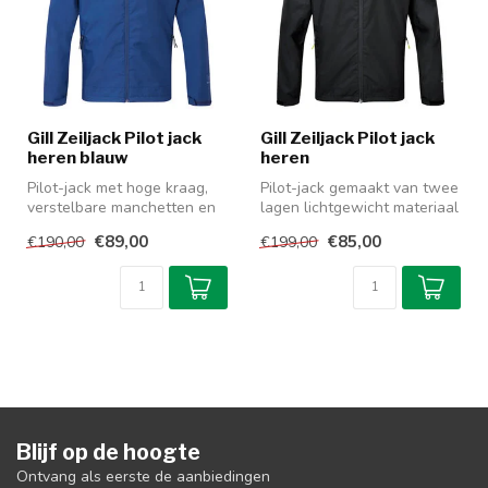
Gill Zeiljack Pilot jack
Gill Zeiljack Pilot jack
heren blauw
heren
Pilot-jack met hoge kraag,
Pilot-jack gemaakt van twee
verstelbare manchetten en
lagen lichtgewicht materiaal
een rits met stormflap, zod...
en verstelbare capuchon...
€89,00
€85,00
€190,00
€199,00
Blijf op de hoogte
Ontvang als eerste de aanbiedingen