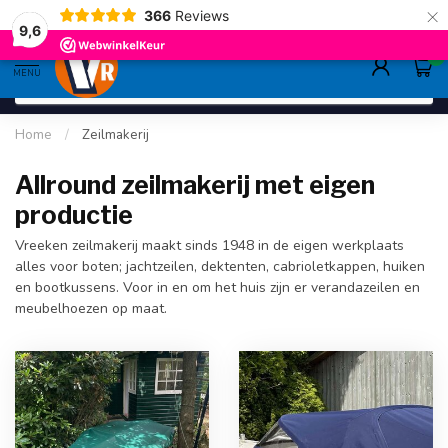
×
366
Reviews
gratis verzending
>80,-
9.6
9,6
0
MENU
Home
/
Zeilmakerij
Allround zeilmakerij met eigen
productie
Vreeken zeilmakerij maakt sinds 1948 in de eigen werkplaats
alles voor boten; jachtzeilen, dektenten, cabrioletkappen, huiken
en bootkussens. Voor in en om het huis zijn er verandazeilen en
meubelhoezen op maat.