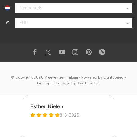
€
© Copyright 2026 Vreeken zeilmakerij
- Powered by
Lightspeed
-
Lightspeed design
by
Dyvelopment