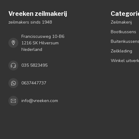
Vreeken zeilmakerij
Categori
zeilmakers sinds 1948
Zeilmakerij
Bootkussens
Franciscusweg 10-B6
Buitenkussen
1216 SK Hilversum
Nederland
Zeilkleding
Winkel uitver
035 5823495
0637447737
info@vreeken.com