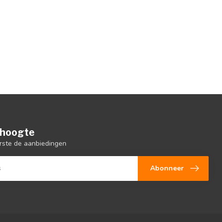
e hoogte
rste de aanbiedingen
Abonneer