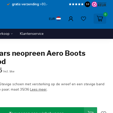
gratis verzending
>80,-
9.6
0
EUR
erkoop
Klantenservice
laars neopreen Aero Boots
od
5
Incl. btw
 Stevige schoen met versterking op de wreef en een stevige band
e paar; maat 35/36
Lees meer
.