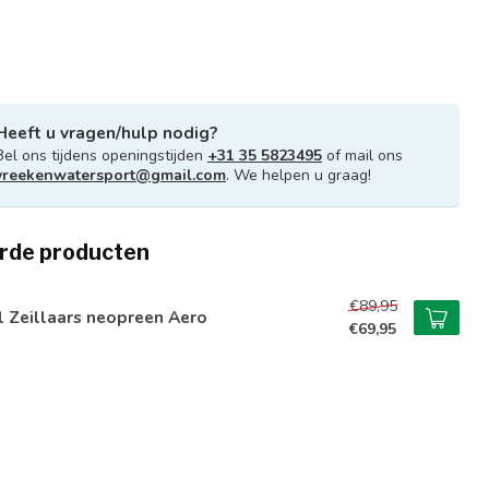
Heeft u vragen/hulp nodig?
Bel ons tijdens openingstijden
+31 35 5823495
of mail ons
vreekenwatersport@gmail.com
. We helpen u graag!
rde producten
€89,95
l Zeillaars neopreen Aero
€69,95