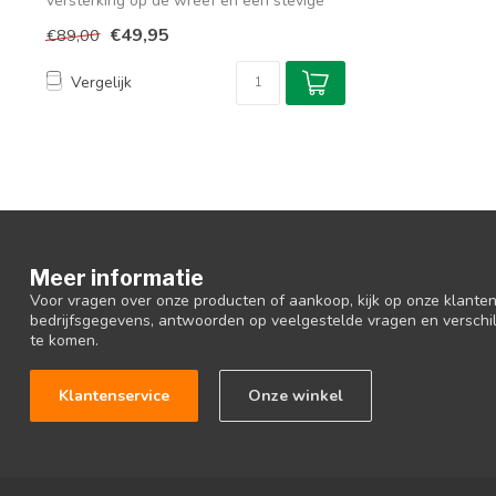
versterking op de wreef en een stevige
ba...
€49,95
€89,00
Vergelijk
Meer informatie
Voor vragen over onze producten of aankoop, kijk op onze klantens
bedrijfsgegevens, antwoorden op veelgestelde vragen en verschi
te komen.
Klantenservice
Onze winkel