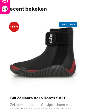
Recent bekeken
9,6
LAST ITEMS
-44%
Gill Zeillaars Aero Boots SALE
Zeillaars neopreen. Stevige schoen met