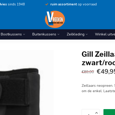
vies
sinds 1948
ruim assortiment
op voorraad
Bootkussens
Buitenkussens
Zeilkleding
Winkel uitv
Gill Zeil
zwart/ro
€49,9
€89,00
Zeillaars neopreen.
om de enkel. Laatst