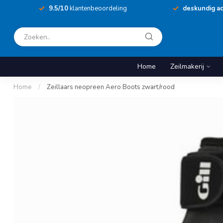
9.5/10
klantenbeoordeling
deskundig ad
Home
Zeilmakerij
Home
/
Zeillaars neopreen Aero Boots zwart/rood