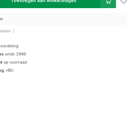
Toevoegen aan winkelwagen
en
lijken
oordeling
es
sinds 1948
nt
op voorraad
ng
>80,-