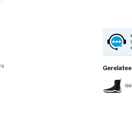
ing
Gerelatee
Gil