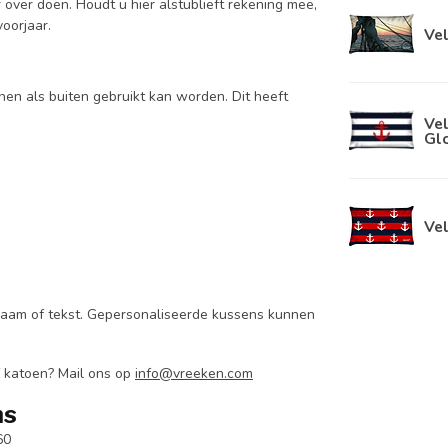
over doen. Houdt u hier alstublieft rekening mee,
voorjaar.
Ve
en als buiten gebruikt kan worden. Dit heeft
Ve
Glo
Ve
aam of tekst.
Gepersonaliseerde kussens kunnen
f katoen? Mail ons op
info@vreeken.com
ns
60