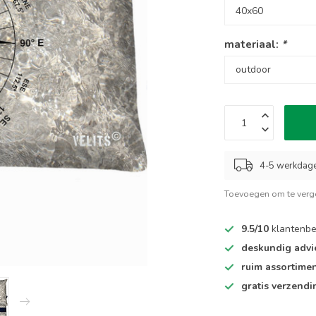
materiaal:
*
4-5 werkdag
Toevoegen om te verge
9.5/10
klantenbe
deskundig advi
ruim assortime
gratis verzendi