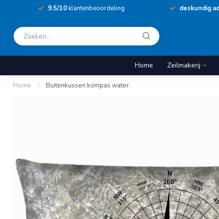
9.5/10
klantenbeoordeling
deskundig ad
Home
Zeilmakerij
Home
/
Buitenkussen kompas water