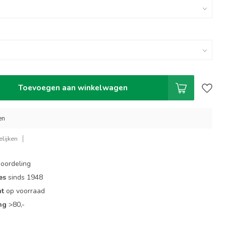
Toevoegen aan winkelwagen
en
lijken
oordeling
es
sinds 1948
nt
op voorraad
ng
>80,-