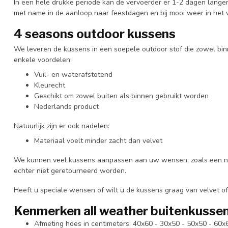
In een hele drukke periode kan de vervoerder er 1-2 dagen langer 
met name in de aanloop naar feestdagen en bij mooi weer in het 
4 seasons outdoor kussens
We leveren de kussens in een soepele outdoor stof die zowel binn
enkele voordelen:
Vuil- en waterafstotend
Kleurecht
Geschikt om zowel buiten als binnen gebruikt worden
Nederlands product
Natuurlijk zijn er ook nadelen:
Materiaal voelt minder zacht dan velvet
We kunnen veel kussens aanpassen aan uw wensen, zoals een n
echter niet geretourneerd worden.
Heeft u speciale wensen of wilt u de kussens graag van velvet o
Kenmerken all weather buitenkusse
Afmeting hoes in centimeters: 40x60 - 30x50 - 50x50 - 60x