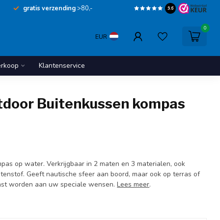
gratis verzending
>80,-
9.6
0
EUR
erkoop
Klantenservice
utdoor Buitenkussen kompas
as op water. Verkrijgbaar in 2 maten en 3 materialen, ook
tenstof. Geeft nautische sfeer aan boord, maar ook op terras of
past worden aan uw speciale wensen.
Lees meer
.