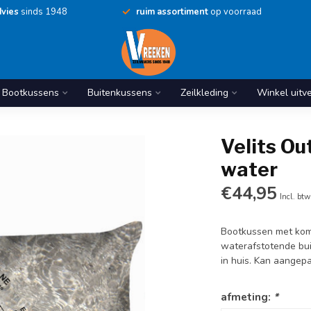
vies
sinds 1948
ruim assortiment
op voorraad
Bootkussens
Buitenkussens
Zeilkleding
Winkel uitv
Velits O
water
€44,95
Incl. btw
Bootkussen met komp
waterafstotende bui
in huis. Kan aange
afmeting:
*