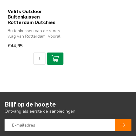
Velits Outdoor
Buitenkussen
Rotterdam Dutchies
Buitenkussen van de stoere
vlag van Rotterdam. Vooral
de outdoor versie is zeer ...
€44,95
Blijf op de hoogte
Ontvang als eerste de aanbiedingen