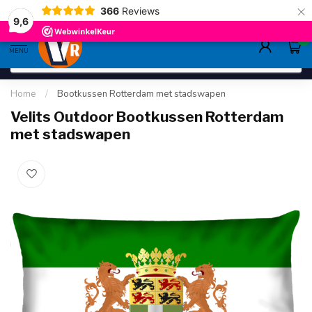
×
366
Reviews
gratis verzending
>80,-
9.6
9,6
0
MENU
Home
/
Bootkussen Rotterdam met stadswapen
Velits Outdoor Bootkussen Rotterdam
met stadswapen