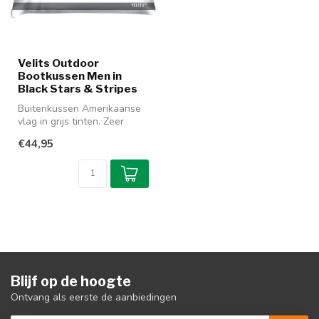
Velits Outdoor
Bootkussen Men in
Black Stars & Stripes
Buitenkussen Amerikaanse
vlag in grijs tinten. Zeer
geschikt voor de moderne
€44,95
slo...
Blijf op de hoogte
Ontvang als eerste de aanbiedingen