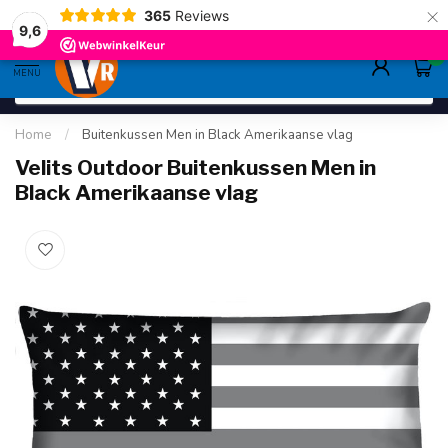
×
365
Reviews
gratis verzending
>80,-
9.6
9,6
0
MENU
Home
/
Buitenkussen Men in Black Amerikaanse vlag
Velits Outdoor Buitenkussen Men in
Black Amerikaanse vlag