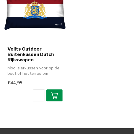
Velits Outdoor
Buitenkussen Dutch
Rijkswapen
Mooi sierkussen voor op de
boot of het terras om
donkerblauw, wit en
€44,95
warmrood. V...