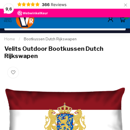
×
366
Reviews
gratis verzending
>80,-
9.6
9,6
0
MENU
Home
/
Bootkussen Dutch Rijkswapen
Velits Outdoor Bootkussen Dutch
Rijkswapen