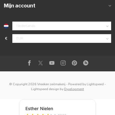
Mijn account
€
© Copyright 2026 Vreeken zeilmakerij
- Powered by
Lightspeed
-
Lightspeed design
by
Dyvelopment