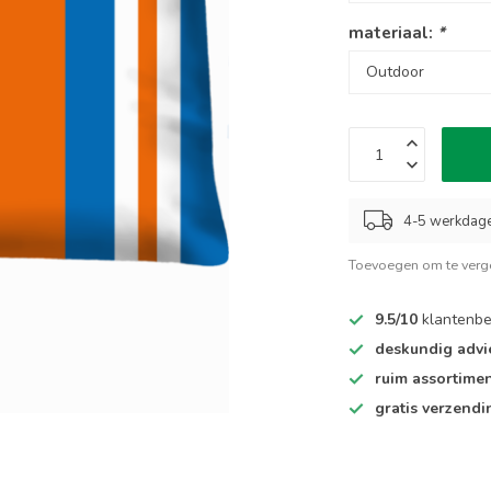
materiaal:
*
4-5 werkdag
Toevoegen om te verge
9.5/10
klantenbe
deskundig advi
ruim assortime
gratis verzendi