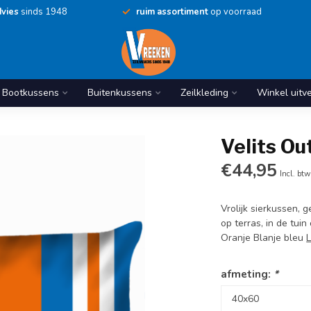
vies
sinds 1948
ruim assortiment
op voorraad
Bootkussens
Buitenkussens
Zeilkleding
Winkel uitv
Velits Ou
€44,95
Incl. btw
Vrolijk sierkussen, 
op terras, in de tui
Oranje Blanje bleu
afmeting:
*