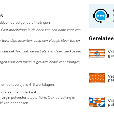
ns
hebben de volgende afmetingen.
: Past moeiteloos in de hoek van een bank voor een
Gerelatee
r levendige accenten: voeg een vleugje kleur toe en
n klassiek formaat: perfect als standaard sierkussen
Ve
ge
ngen voor een luxueus gevoel: ideaal voor lounges,
Vel
pa
 en de levertijd is 4-6 werkdagen.
 rits aan de onderkant.
rgin polyester staple fibre. Ook de vulling is
Vel
zelf kan aanpassen
pa
f