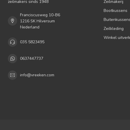
zeilmakers sinds 1948
Zeilmakerij
Bootkussens
Franciscusweg 10-B6
Buitenkussen
1216 SK Hilversum
Nederland
Zeilkleding
Winkel uitver
035 5823495
0637447737
info@vreeken.com