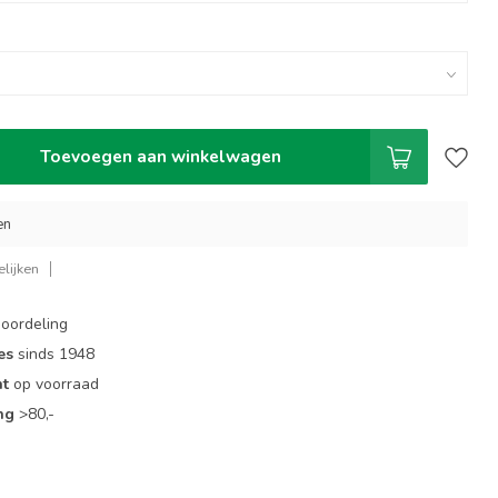
Toevoegen aan winkelwagen
en
lijken
oordeling
es
sinds 1948
nt
op voorraad
ng
>80,-