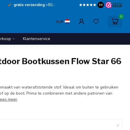
gratis verzending
>80,-
9.6
0
EUR
erkoop
Klantenservice
tdoor Bootkussen Flow Star 66
gemaakt van waterafstotende stof. Ideaal om buiten te gebruiken
n of op de boot. Prima te combineren met andere patronen van
Lees meer
.