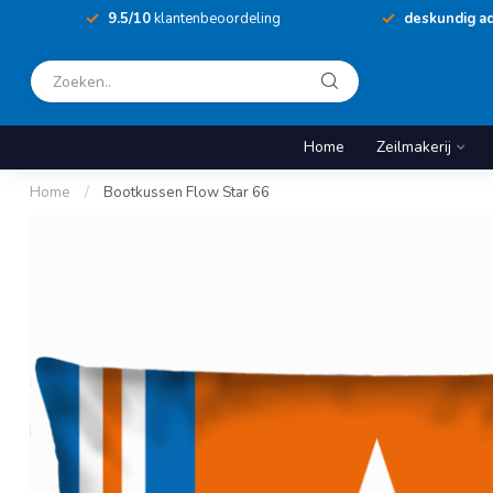
9.5/10
klantenbeoordeling
deskundig ad
Home
Zeilmakerij
Home
/
Bootkussen Flow Star 66