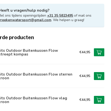
Heeft u vragen/hulp nodig?
Bel ons tijdens openingstijden
+31 35 5823495
of mail ons
vreekenwatersport@gmail.com
. We helpen u graag!
rde producten
lits Outdoor Buitenkussen Flow
€44,95
streept kompas
its Outdoor Buitenkussen Flow sterren
€44,95
troon
its Outdoor Buitenkussen Flow vlag
€44,95
troon