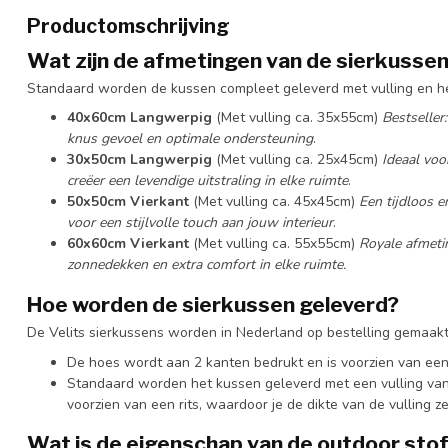
Productomschrijving
Wat zijn de afmetingen van de sierkusse
Standaard worden de kussen compleet geleverd met vulling en 
40x60cm Langwerpig
(Met vulling ca. 35x55cm)
Bestseller
knus gevoel en optimale ondersteuning
.
30x50cm Langwerpig
(Met vulling ca. 25x45cm)
Ideaal voo
creëer een levendige uitstraling in elke ruimte
.
50x50cm Vierkant
(Met vulling ca. 45x45cm)
Een tijdloos e
voor een stijlvolle touch aan jouw interieur
.
60x60cm Vierkant
(Met vulling ca. 55x55cm)
Royale afmeti
zonnedekken en extra comfort in elke ruimte.
Hoe worden de sierkussen geleverd?
De Velits sierkussens worden in Nederland op bestelling gemaakt
De hoes wordt aan 2 kanten bedrukt en is voorzien van een
Standaard worden het kussen geleverd met een vulling van vi
voorzien van een rits, waardoor je de dikte van de vulling 
Wat is de eigenschap van de
outdoor sto