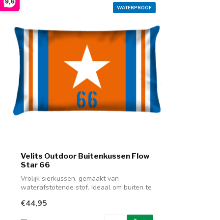
9,6
WATERPROOF
Velits Outdoor Buitenkussen Flow
Star 66
Vrolijk sierkussen, gemaakt van
waterafstotende stof. Ideaal om buiten te
gebrui...
€44,95