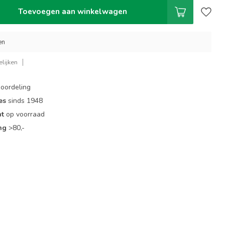
Toevoegen aan winkelwagen
en
lijken
oordeling
es
sinds 1948
nt
op voorraad
ng
>80,-