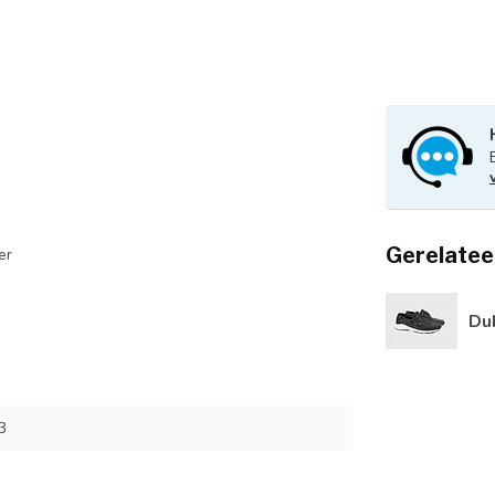
Gerelatee
er
Du
3