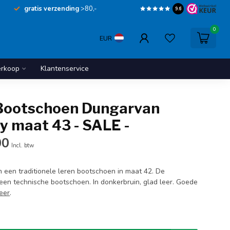
gratis verzending
>80,-
9.6
0
EUR
erkoop
Klantenservice
Bootschoen Dungarvan
 maat 43 - SALE -
00
Incl. btw
 een traditionele leren bootschoen in maat 42. De
en technische bootschoen. In donkerbruin, glad leer. Goede
eer
.