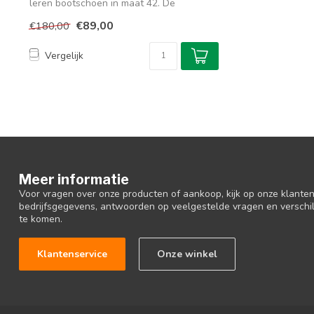
leren bootschoen in maat 42. De
eigenschap...
€89,00
€180,00
Vergelijk
Meer informatie
Voor vragen over onze producten of aankoop, kijk op onze klantens
bedrijfsgegevens, antwoorden op veelgestelde vragen en verschi
te komen.
Klantenservice
Onze winkel