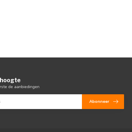
e hoogte
rste de aanbiedingen
Abonneer