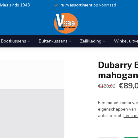
vies
sinds 1948
ruim assortiment
op voorraad
Bootkussens
Buitenkussens
Zeilkleding
Winkel uitv
Dubarry 
mahogany
€89,
€180,00
Een mooie combi van
eigenschappen van e
antislip zool.
Lees m