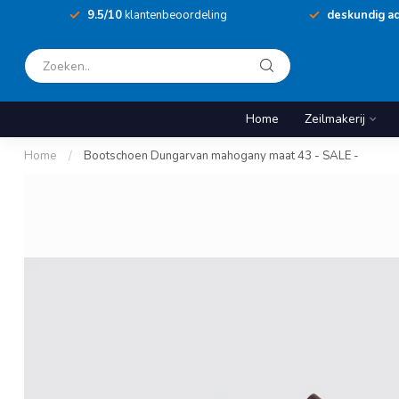
9.5/10
klantenbeoordeling
deskundig ad
Home
Zeilmakerij
Home
/
Bootschoen Dungarvan mahogany maat 43 - SALE -