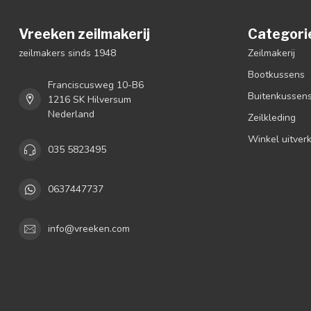
Vreeken zeilmakerij
Categori
zeilmakers sinds 1948
Zeilmakerij
Bootkussens
Franciscusweg 10-B6
Buitenkussen
1216 SK Hilversum
Nederland
Zeilkleding
Winkel uitver
035 5823495
0637447737
info@vreeken.com