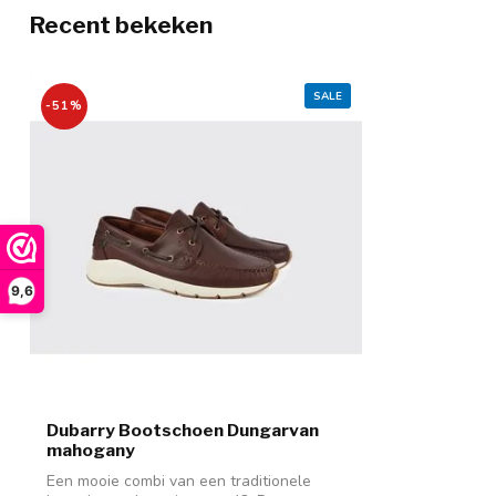
Recent bekeken
SALE
-51%
9,6
Dubarry Bootschoen Dungarvan
mahogany
Een mooie combi van een traditionele