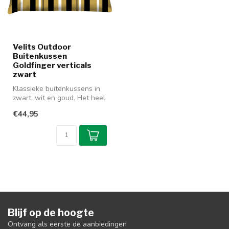
Velits Outdoor
Buitenkussen
Goldfinger verticals
zwart
Klassieke buitenkussens in
zwart, wit en goud. Het heel
jaar door te gebruiken d...
€44,95
Blijf op de hoogte
Ontvang als eerste de aanbiedingen