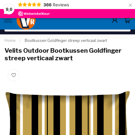
×
366
Reviews
gratis verzending
>80,-
9.6
9,6
0
MENU
Home
/
Bootkussen Goldfinger streep verticaal zwart
Velits Outdoor Bootkussen Goldfinger
streep verticaal zwart