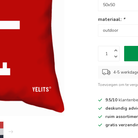
materiaal:
*
4-5 werkdag
Toevoegen om te verge
9.5/10
klantenbe
deskundig advi
ruim assortime
gratis verzendi