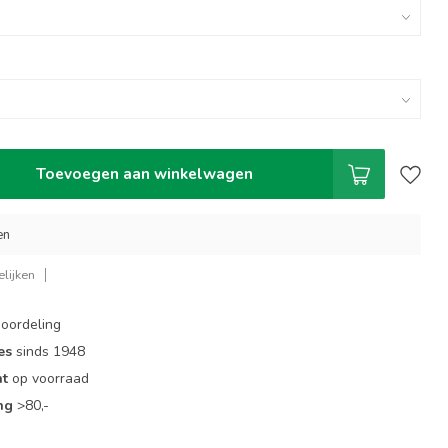
Toevoegen aan winkelwagen
en
lijken
oordeling
es
sinds 1948
nt
op voorraad
ng
>80,-