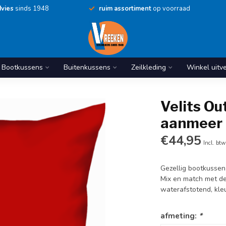
vies
sinds 1948
ruim assortiment
op voorraad
Bootkussens
Buitenkussens
Zeilkleding
Winkel uitv
Velits O
aanmeer 
€44,95
Incl. btw
Gezellig bootkussen
Mix en match met de 
waterafstotend, kle
afmeting:
*