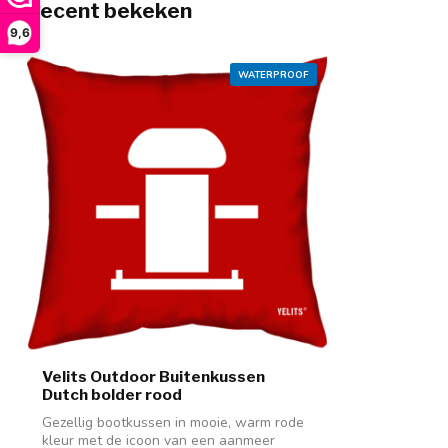
Recent bekeken
9,6
WATERPROOF
Velits Outdoor Buitenkussen
Dutch bolder rood
Gezellig bootkussen in mooie, warm rode
kleur met de icoon van een aanmeer