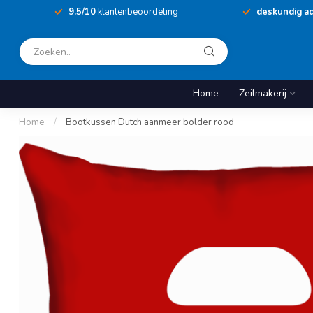
9.5/10
klantenbeoordeling
deskundig ad
Home
Zeilmakerij
Home
/
Bootkussen Dutch aanmeer bolder rood