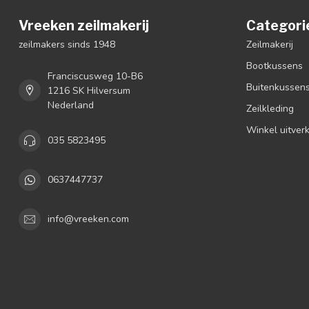
Vreeken zeilmakerij
Categori
zeilmakers sinds 1948
Zeilmakerij
Bootkussens
Franciscusweg 10-B6
Buitenkussen
1216 SK Hilversum
Nederland
Zeilkleding
Winkel uitver
035 5823495
0637447737
info@vreeken.com