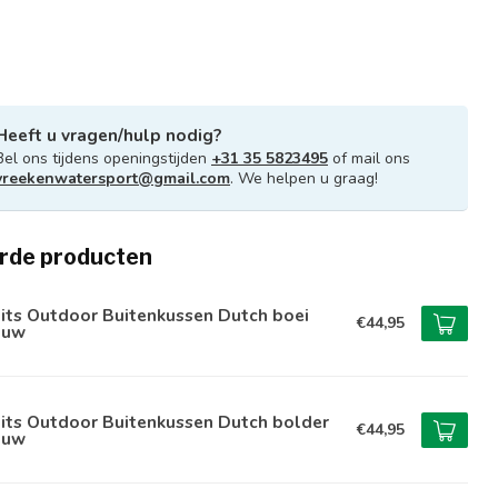
Heeft u vragen/hulp nodig?
Bel ons tijdens openingstijden
+31 35 5823495
of mail ons
vreekenwatersport@gmail.com
. We helpen u graag!
rde producten
its Outdoor Buitenkussen Dutch boei
€44,95
auw
its Outdoor Buitenkussen Dutch bolder
€44,95
auw