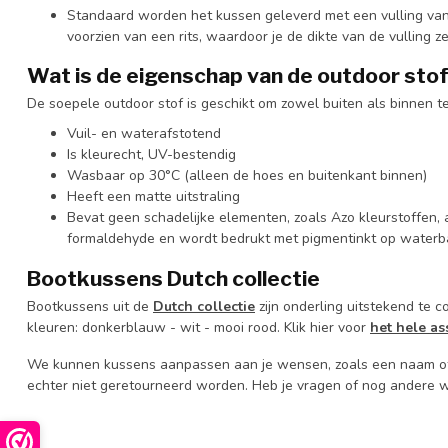
Standaard worden het kussen geleverd met een vulling van vi
voorzien van een rits, waardoor je de dikte van de vulling 
Wat is de eigenschap van de
outdoor sto
De soepele outdoor stof is geschikt om zowel buiten als binnen t
Vuil- en waterafstotend
Is kleurecht, UV-bestendig
Wasbaar op 30°C (alleen de hoes en buitenkant binnen)
Heeft een matte uitstraling
Bevat geen schadelijke elementen, zoals Azo kleurstoffen,
formaldehyde en wordt bedrukt met pigmentinkt op waterb
Bootkussens Dutch collectie
Bootkussens uit de
Dutch collectie
zijn onderling uitstekend te 
kleuren: donkerblauw - wit
- mooi rood. Klik hier voor
het hele a
We kunnen kussens aanpassen aan je wensen, zoals een naam of
echter niet geretourneerd worden. Heb je vragen of nog andere 