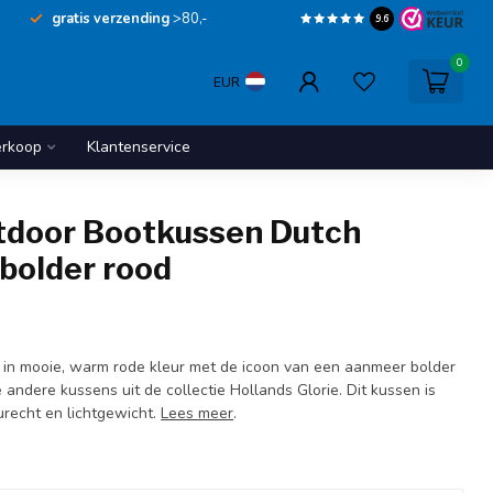
gratis verzending
>80,-
9.6
0
EUR
erkoop
Klantenservice
utdoor Bootkussen Dutch
bolder rood
 in mooie, warm rode kleur met de icoon van een aanmeer bolder
andere kussens uit de collectie Hollands Glorie. Dit kussen is
urecht en lichtgewicht.
Lees meer
.