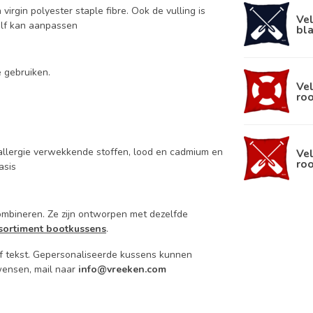
rgin polyester staple fibre. Ook de vulling is
Ve
zelf kan aanpassen
bl
f
e gebruiken.
Vel
ro
 allergie verwekkende stoffen, lood en cadmium en
Ve
ro
asis
combineren. Ze zijn ontworpen met dezelfde
ssortiment bootkussens
.
 tekst.
Gepersonaliseerde kussens kunnen
wensen, mail naar
info@vreeken.com