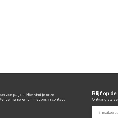
Blijf op d
ervice pagina. Hier vind je onze
Ontvang als ee
llende manieren om met ons in contact