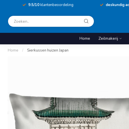
9.5/10
klantenbeoordeling
deskundig ad
Home
Zeilmakerij
Home
/
Sierkussen huizen Japan