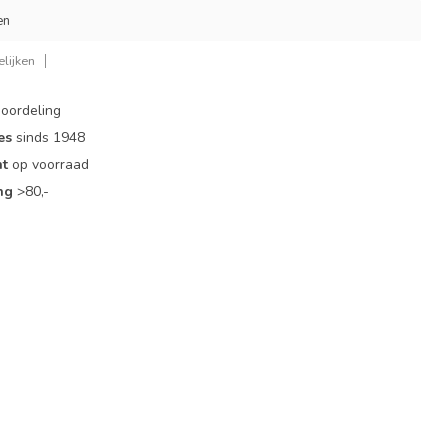
en
lijken
oordeling
es
sinds 1948
nt
op voorraad
ng
>80,-