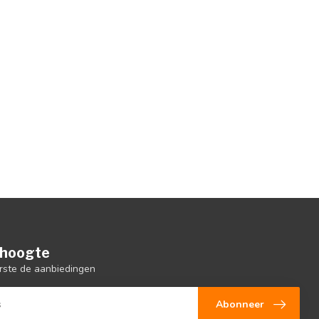
e hoogte
rste de aanbiedingen
Abonneer