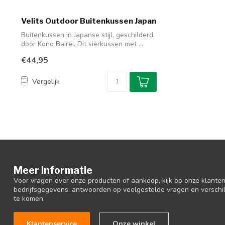
Velits Outdoor Buitenkussen Japan
Buitenkussen in Japanse stijl, geschilderd
door Kono Bairei. Dit sierkussen met ...
€44,95
Vergelijk
Meer informatie
Voor vragen over onze producten of aankoop, kijk op onze klantens
bedrijfsgegevens, antwoorden op veelgestelde vragen en verschi
te komen.
Klantenservice
Onze winkel