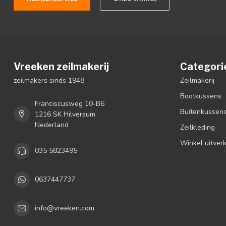
Vreeken zeilmakerij
Categori
zeilmakers sinds 1948
Zeilmakerij
Bootkussens
Franciscusweg 10-B6
Buitenkussen
1216 SK Hilversum
Nederland
Zeilkleding
Winkel uitver
035 5823495
0637447737
info@vreeken.com