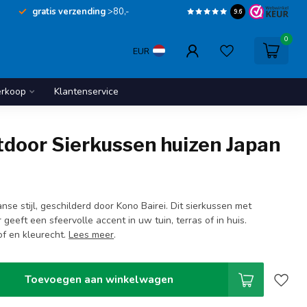
gratis verzending
>80,-
9.6
0
EUR
erkoop
Klantenservice
tdoor Sierkussen huizen Japan
nse stijl, geschilderd door Kono Bairei. Dit sierkussen met
 geeft een sfeervolle accent in uw tuin, terras of in huis.
f en kleurecht.
Lees meer
.
Toevoegen aan winkelwagen