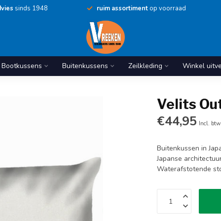
vies
sinds 1948
ruim assortiment
op voorraad
Bootkussens
Buitenkussens
Zeilkleding
Winkel uitv
Velits Ou
€44,95
Incl. btw
Buitenkussen in Japa
Japanse architectuur
Waterafstotende sto