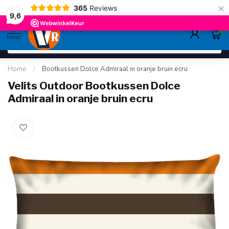
×
365
Reviews
gratis verzending
>80,-
9.6
9,6
0
MENU
Home
/
Bootkussen Dolce Admiraal in oranje bruin ecru
Velits Outdoor Bootkussen Dolce
Admiraal in oranje bruin ecru