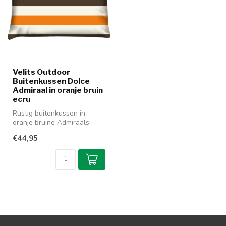
Velits Outdoor
Buitenkussen Dolce
Admiraal in oranje bruin
ecru
Rustig buitenkussen in
oranje bruine Admiraals
streep. De patronen van La
€44,95
Dolce ...