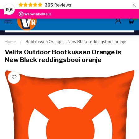
×
365
Reviews
deskundig advies
sinds 1948
ruim asso
9.6
9,6
0
MENU
Home
/
Bootkussen Orange is New Black reddingsboei oranje
Velits Outdoor Bootkussen Orange is
New Black reddingsboei oranje