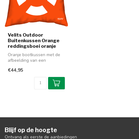
Velits Outdoor
Buitenkussen Orange
reddingsboei oranje
Oranje bootkussen met de
afbeelding van een
reddingsboei. Dit kussen
€44,95
komt uit d...
Blijf op de hoogte
Ontvang als eerste de aanbiedingen