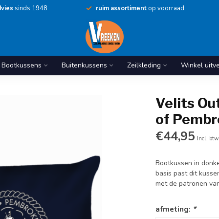
vies
sinds 1948
ruim assortiment
op voorraad
Bootkussens
Buitenkussens
Zeilkleding
Winkel uitv
Velits O
of Pembr
€44,95
Incl. btw
Bootkussen in donk
basis past dit kusse
met de patronen van
afmeting:
*