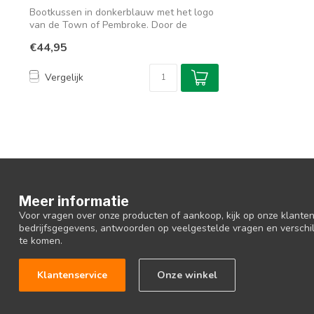
Bootkussen in donkerblauw met het logo
van de Town of Pembroke. Door de
rustige ...
€44,95
Vergelijk
Meer informatie
Voor vragen over onze producten of aankoop, kijk op onze klantens
bedrijfsgegevens, antwoorden op veelgestelde vragen en verschi
te komen.
Klantenservice
Onze winkel