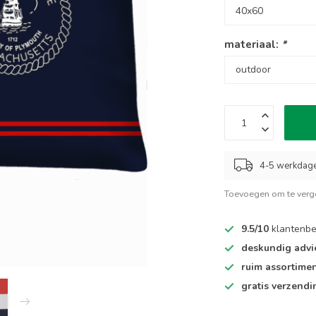
materiaal:
*
4-5 werkdag
Toevoegen om te verge
9.5/10
klantenbe
deskundig advi
ruim assortime
gratis verzendi