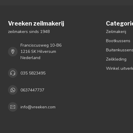
Vreeken zeilmakerij
Categori
zeilmakers sinds 1948
Zeilmakerij
Bootkussens
Franciscusweg 10-B6
Buitenkussen
1216 SK Hilversum
Nederland
Zeilkleding
Winkel uitver
035 5823495
0637447737
info@vreeken.com