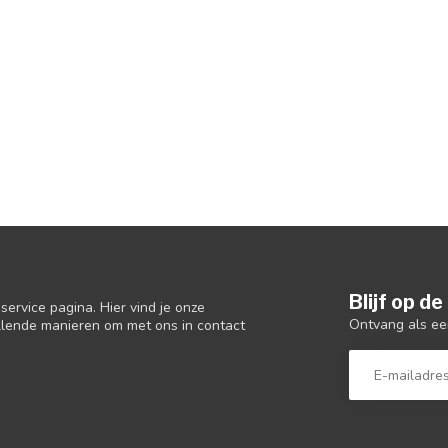
Blijf op d
ervice pagina. Hier vind je onze
Ontvang als ee
llende manieren om met ons in contact