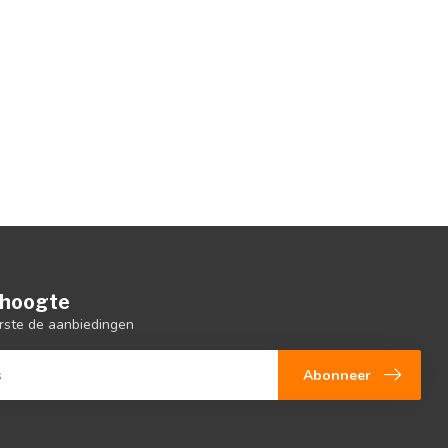
e hoogte
rste de aanbiedingen
Abonneer