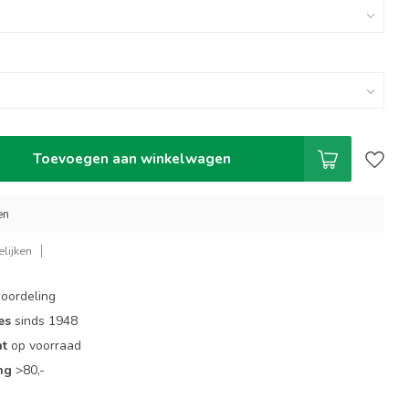
Toevoegen aan winkelwagen
en
lijken
oordeling
es
sinds 1948
nt
op voorraad
ng
>80,-