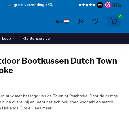
gratis verzending
>80,-
9.6
0
EUR
erkoop
Klantenservice
utdoor Bootkussen Dutch Town
oke
erblauw met het logo van de Town of Pembroke. Door de rustige
n bijna overal bij en leent het zich ook goed voor mix en match
 Hollands Glorie.
Lees meer
.