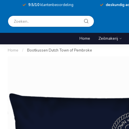
9.5/10
klantenbeoordeling
deskundig ad
Home
Zeilmakerij
Home
/
Bootkussen Dutch Town of Pembroke