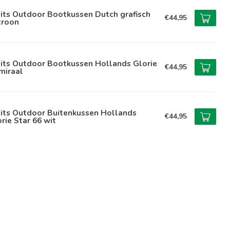
its Outdoor Bootkussen Dutch grafisch
€44,95
troon
lits Outdoor Bootkussen Hollands Glorie
€44,95
miraal
lits Outdoor Buitenkussen Hollands
€44,95
rie Star 66 wit