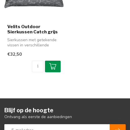
Velits Outdoor
Sierkussen Catch grijs
Sierkussen met getekende
vissen in verschillende
kleuren grijs. Gemaakt van
€32,50
soep...
Blijf op de hoogte
Ontvang als eerste de aanbiedingen