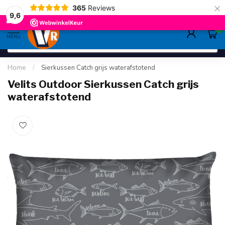
×
365
Reviews
gratis verzending
>80,-
9.6
9,6
0
MENU
Home
/
Sierkussen Catch grijs waterafstotend
Velits Outdoor Sierkussen Catch grijs
waterafstotend