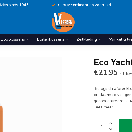
vies
sinds 1948
ruim assortiment
op voorraad
Bootkussens
Buitenkussens
Zeilkleding
Winkel uitv
Eco Yacht
€21,95
Incl. btw
Biologisch afbreekba
en daarmee veiliger 
geconcentreerd is, 
Lees meer
.