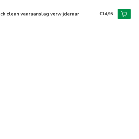
ck clean vaaraanslag verwijderaar
€14,95