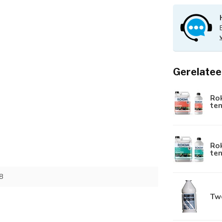
Gerelatee
Rok
te
Ro
te
8
Tw