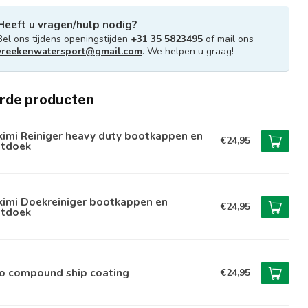
Heeft u vragen/hulp nodig?
Bel ons tijdens openingstijden
+31 35 5823495
of mail ons
vreekenwatersport@gmail.com
. We helpen u graag!
rde producten
imi Reiniger heavy duty bootkappen en
€24,95
ntdoek
kimi Doekreiniger bootkappen en
€24,95
ntdoek
o compound ship coating
€24,95