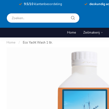
9.5/10
klantenbeoordeling
deskundig ad
Home
Zeilmakerij
Home
/
Eco Yacht Wash 1 ltr.