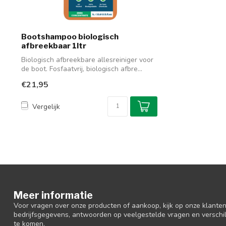
Bootshampoo biologisch
afbreekbaar 1ltr
Biologisch afbreekbare allesreiniger voor
de boot. Fosfaatvrij, biologisch afbre...
€21,95
Vergelijk
Meer informatie
Voor vragen over onze producten of aankoop, kijk op onze klantens
bedrijfsgegevens, antwoorden op veelgestelde vragen en verschi
te komen.