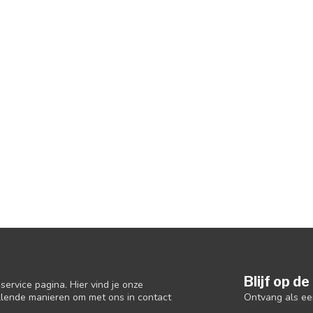
Blijf op d
ervice pagina. Hier vind je onze
Ontvang als ee
llende manieren om met ons in contact