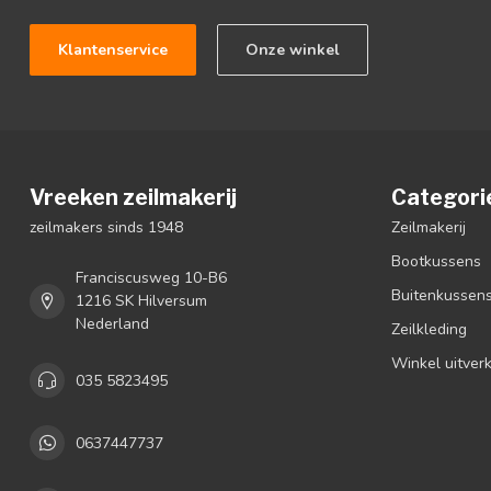
Klantenservice
Onze winkel
Vreeken zeilmakerij
Categori
zeilmakers sinds 1948
Zeilmakerij
Bootkussens
Franciscusweg 10-B6
Buitenkussen
1216 SK Hilversum
Nederland
Zeilkleding
Winkel uitver
035 5823495
0637447737