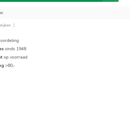
en
lijken
oordeling
es
sinds 1948
nt
op voorraad
ng
>80,-