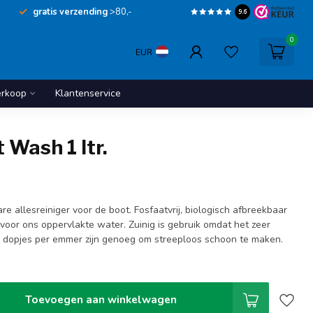
gratis verzending
>80,-
9.6
0
EUR
erkoop
Klantenservice
 Wash 1 ltr.
re allesreiniger voor de boot. Fosfaatvrij, biologisch afbreekbaar
voor ons oppervlakte water. Zuinig is gebruik omdat het zeer
4 dopjes per emmer zijn genoeg om streeploos schoon te maken.
Toevoegen aan winkelwagen